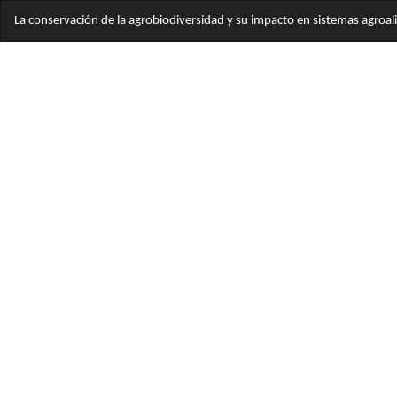
Volver
La conservación de la agrobiodiversidad y su impacto en sistemas agroa
a
los
detalles
del
artículo