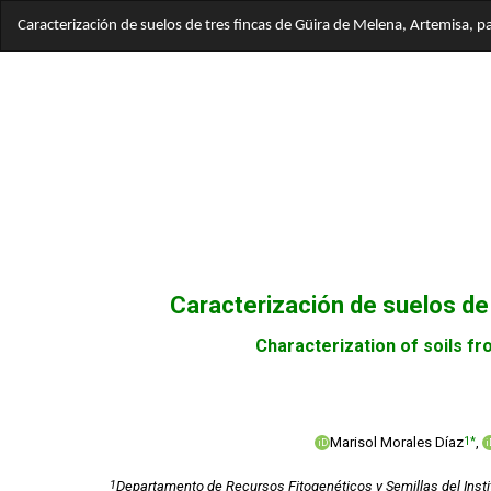
Volver
Caracterización de suelos de tres fincas de Güira de Melena, Artemisa, p
a
los
detalles
del
artículo