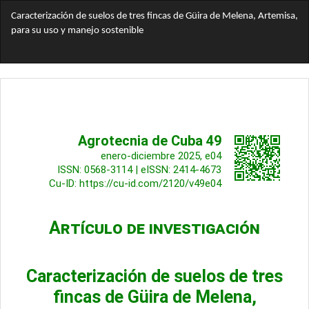
Volver
Caracterización de suelos de tres fincas de Güira de Melena, Artemisa,
a
para su uso y manejo sostenible
los
detalles
Des
De
del
PD
artículo