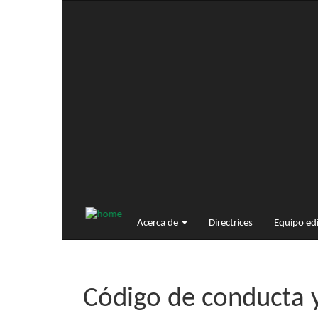
Navegación
principal
Contenido
principal
Barra
lateral
Acerca de
Directrices
Equipo edi
Código de conducta y