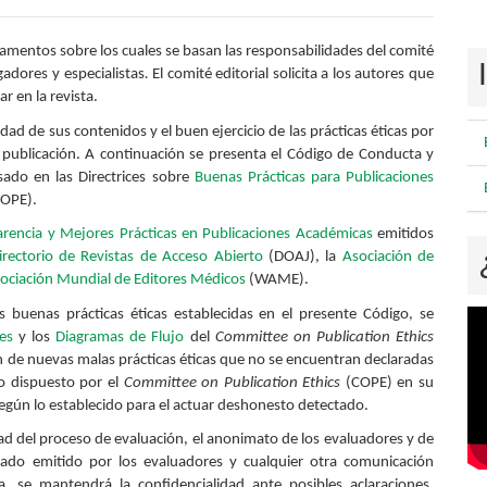
ndamentos sobre los cuales se basan las responsabilidades del comité
igadores y especialistas
.
El comité editorial solicita a los autores que
 en la revista.
dad de sus contenidos y el buen ejercicio de las prácticas éticas por
 publicación. A continuación se presenta el Código de Conducta y
asado en las Directrices sobre
Buenas Prácticas para Publicaciones
OPE).
arencia y Mejores Prácticas en Publicaciones Académicas
emitidos
irectorio de Revistas de Acceso Abierto
(DOAJ), la
Asociación de
ociación Mundial de Editores Médicos
(WAME).
 buenas prácticas éticas establecidas en el presente Código, se
es
y los
Diagramas de Flujo
del
Committee on Publication Ethics
n de nuevas malas prácticas éticas que no se encuentran declaradas
o dispuesto por el
Committee on Publication Ethics
(COPE) en su
según lo establecido para el actuar deshonesto detectado.
ad del proceso de evaluación, el anonimato de los evaluadores y de
nado emitido por los evaluadores y cualquier otra comunicación
, se mantendrá la confidencialidad ante posibles aclaraciones,