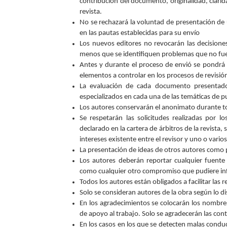
contribución del documento, originalidad, clarid
revista.
No se rechazará la voluntad de presentación de
en las pautas establecidas para su envío
Los nuevos editores no revocarán las decisiones
menos que se identifiquen problemas que no fue
Antes y durante el proceso de envió se pondrá a 
elementos a controlar en los procesos de revisió
La evaluación de cada documento presentado 
especializados en cada una de las temáticas de p
Los autores conservarán el anonimato durante to
Se respetarán las solicitudes realizadas por 
declarado en la cartera de árbitros de la revista
intereses existente entre el revisor y uno o vari
La presentación de ideas de otros autores como 
Los autores deberán reportar cualquier fuente 
como cualquier otro compromiso que pudiere influ
Todos los autores están obligados a facilitar las r
Solo se consideran autores de la obra según lo d
En los agradecimientos se colocarán los nombre
de apoyo al trabajo. Solo se agradecerán las con
En los casos en los que se detecten malas conduc