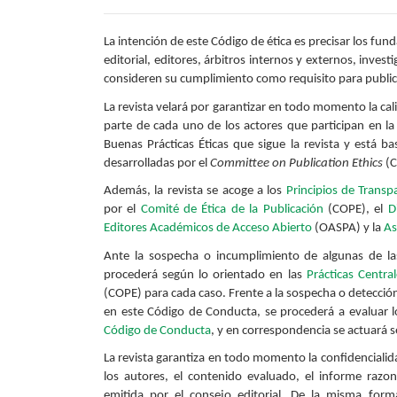
La intención de este Código de ética es precisar los fu
editorial, editores, árbitros internos y externos, invest
consideren su cumplimiento como requisito para publicar
La revista velará por garantizar en todo momento la cali
parte de cada uno de los actores que participan en la
Buenas Prácticas Éticas que sigue la revista y está b
desarrolladas por el
Committee on Publication Ethics
(C
Además, la revista se acoge a los
Principios de Transp
por el
Comité de Ética de la Publicación
(COPE), el
D
Editores Académicos de Acceso Abierto
(OASPA) y la
As
Ante la sospecha o incumplimiento de algunas de las
procederá según lo orientado en las
Prácticas Central
(COPE) para cada caso. Frente a la sospecha o detecció
en este Código de Conducta, se procederá a evaluar l
Código de Conducta
, y en correspondencia se actuará 
La revista garantiza en todo momento la confidencialid
los autores, el contenido evaluado, el informe razo
emitida por el consejo editorial. De la misma forma