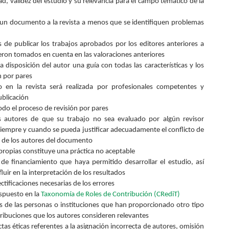
ad, validez del estudio y su relevancia para el campo temático de la
 un documento a la revista a menos que se identifiquen problemas
 de publicar los trabajos aprobados por los editores anteriores a
ron tomados en cuenta en las valoraciones anteriores
disposición del autor una guía con todas las características y los
n por pares
en la revista será realizada por profesionales competentes y
ublicación
do el proceso de revisión por pares
los autores de que su trabajo no sea evaluado por algún revisor
, siempre y cuando se pueda justificar adecuadamente el conflicto de
os de los autores del documento
propias constituye una práctica no aceptable
de financiamiento que haya permitido desarrollar el estudio, así
ir en la interpretación de los resultados
ectificaciones necesarias de los errores
ispuesto en la
Taxonomía de Roles de Contribución (CRediT)
s de las personas o instituciones que han proporcionado otro tipo
tribuciones que los autores consideren relevantes
tas éticas referentes a la asignación incorrecta de autores, omisión