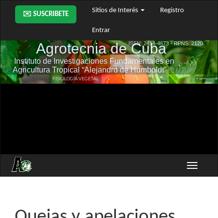
Navegación
Sitios de Interés
Registro
✉️ SUSCRIBETE
principal
Contenido
Entrar
principal
Barra
lateral
Toggle
navigati
Quejas y apelaciones