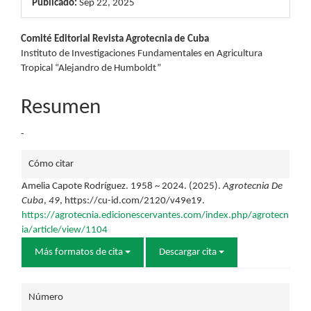
Publicado:
Sep 22, 2025
Contenido
Comité Editorial Revista Agrotecnia de Cuba
Instituto de Investigaciones Fundamentales en Agricultura
principal
Tropical “Alejandro de Humboldt”
del
Resumen
artículo
-
Detalles
Cómo citar
del
Amelia Capote Rodríguez. 1958 ~ 2024. (2025).
Agrotecnia De
Cuba
,
49
, https://cu-id.com/2120/v49e19.
artículo
https://agrotecnia.edicionescervantes.com/index.php/agrotecn
ia/article/view/1104
Más formatos de cita
Descargar cita
Número