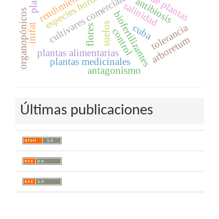
especies hortícolas
plagas
rendimientos
cultivares comerciales
antibiosis
salinidad
organopónicos
biofertilizantes
suelos
tolerancia
inifat
cuba
flores
control
arboretum
plantas alimentarias
plantas medicinales
antagonismo
Últimas publicaciones