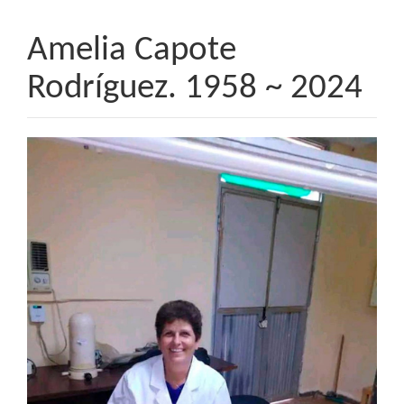
Amelia Capote
Rodríguez. 1958 ~ 2024
Barra
lateral
del
artículo