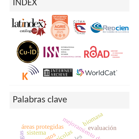
INDEX
Palabras clave
biomasa
mejoramiento de plantas
áreas protegidas
evaluación
sistema