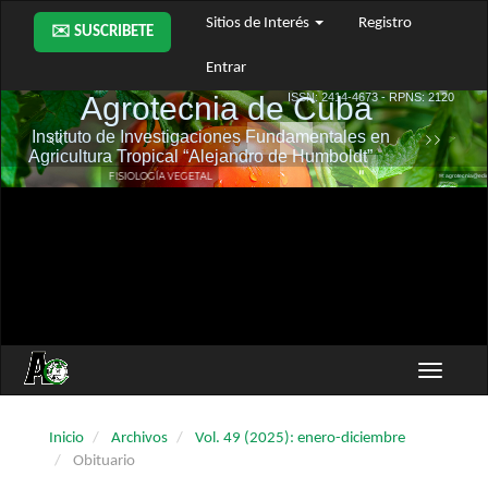
Navegación
Sitios de Interés
Registro
✉️ SUSCRIBETE
principal
Contenido
Entrar
principal
Barra
lateral
Toggle
navigati
Inicio
Archivos
Vol. 49 (2025): enero-diciembre
Obituario