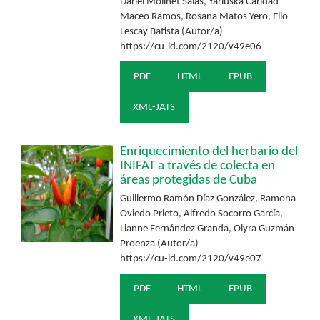
Dariel Molinet Salas, Yariuska Caridad
Maceo Ramos, Rosana Matos Yero, Elio
Lescay Batista (Autor/a)
https://cu-id.com/2120/v49e06
PDF
HTML
EPUB
XML-JATS
Enriquecimiento del herbario del
INIFAT a través de colecta en
áreas protegidas de Cuba
Guillermo Ramón Díaz González, Ramona
Oviedo Prieto, Alfredo Socorro García,
Lianne Fernández Granda, Olyra Guzmán
Proenza (Autor/a)
https://cu-id.com/2120/v49e07
PDF
HTML
EPUB
XML-JATS