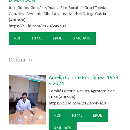
DIMARGON®
Julio Gómez González, Yoania Rios Rocafull, Grisel Tejeda
González, Bernardo Dibut Álvarez, Marisel Ortega García
(Autor/a)
https://cu-id.com/2120/v49e03
PDF
HTML
EPUB
XML-JATS
Obituario
Amelia Capote Rodríguez. 1958
~ 2024
Comité Editorial Revista Agrotecnia de
Cuba (Autor/a)
https://cu-id.com/2120/v49e19
PDF
HTML
EPUB
XML-JATS