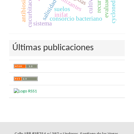
biofertilizantes
evaluación
cucurbitaceae
antibiosis
salinidad
suelos
inifat
consorcio bacteriano
sistema
Últimas publicaciones