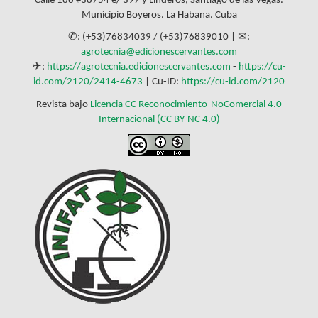
Calle 188 #38754 e/ 397 y Linderos, Santiago de las Vegas.
Municipio Boyeros. La Habana. Cuba
✆: (+53)76834039 / (+53)76839010 | ✉:
agrotecnia@edicionescervantes.com
✈:
https://agrotecnia.edicionescervantes.com
-
https://cu-
id.com/2120/2414-4673
| Cu-ID:
https://cu-id.com/2120
Revista bajo
Licencia CC Reconocimiento-NoComercial 4.0
Internacional (CC BY-NC 4.0)