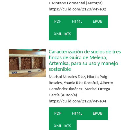
I. Moreno Formental (Autor/a)
https://cu-id.com/2120/v49e02
PDF
HTML
EPUB
XML-JATS
Caracterización de suelos de tres
fincas de Güira de Melena,
Artemisa, para su uso y manejo
sostenible
Marisol Morales Díaz, Niurka Puig
Rosales, Yoania Ríos Rocafull, Alberto
Hernández Jiménez, Marisel Ortega
García (Autor/a)
https://cu-id.com/2120/v49e04
PDF
HTML
EPUB
XML-JATS