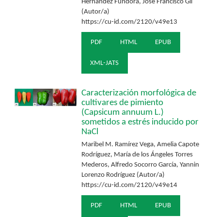
Hernández Fundora, José Francisco Gil
(Autor/a)
https://cu-id.com/2120/v49e13
PDF
HTML
EPUB
XML-JATS
Caracterización morfológica de
cultivares de pimiento
(Capsicum annuum L.)
sometidos a estrés inducido por
NaCl
Maribel M. Ramírez Vega, Amelia Capote
Rodríguez, María de los Ángeles Torres
Mederos, Alfredo Socorro García, Yannin
Lorenzo Rodríguez (Autor/a)
https://cu-id.com/2120/v49e14
PDF
HTML
EPUB