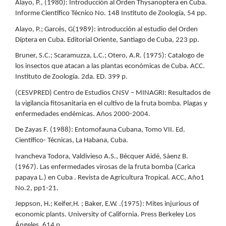
Alayo, P., (1980): Introducción al Orden Thysanoptera en Cuba.
Informe Científico Técnico No. 148 Instituto de Zoología, 54 pp.
Alayo, P.; Garcés, G(1989): introducción al estudio del Orden
Díptera en Cuba. Editorial Oriente, Santiago de Cuba, 223 pp.
Bruner, S.C.; Scaramuzza, L.C.; Otero, A.R. (1975): Catalogo de
los insectos que atacan a las plantas económicas de Cuba. ACC.
Instituto de Zoología. 2da. ED. 399 p.
(CESVPRED) Centro de Estudios CNSV – MINAGRI: Resultados de
la vigilancia fitosanitaria en el cultivo de la fruta bomba. Plagas y
enfermedades endémicas. Años 2000-2004.
De Zayas F. (1988): Entomofauna Cubana, Tomo VII. Ed.
Científico- Técnicas, La Habana, Cuba.
Ivancheva Todora, Valdivieso A.S., Bécquer Aidé, Sáenz B.
(1967). Las enfermedades virosas de la fruta bomba (Carica
papaya L.) en Cuba . Revista de Agricultura Tropical. ACC, Año1
No.2, pp1-21.
Jeppson, H.; Keifer,H. ; Baker, E.W. .(1975): Mites injurious of
economic plants. University of California. Press Berkeley Los
Ángeles. 614 p.