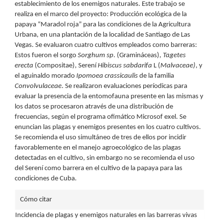
establecimiento de los enemigos naturales. Este trabajo se
realiza en el marco del proyecto: Producción ecológica de la
papaya “Maradol roja” para las condiciones de la Agricultura
Urbana, en una plantación de la localidad de Santiago de Las
Vegas. Se evaluaron cuatro cultivos empleados como barreras:
Estos fueron el sorgo
Sorghum sp
. (Gramináceas),
Tagetes
erecta
(Compositae), Serení
Hibiscus sabdarifa
L (
Malvaceae)
, y
el aguinaldo morado
Ipomoea crassicaulis
de la familia
Convolvulaceae
. Se realizaron evaluaciones períodicas para
evaluar la presencia de la entomofauna presente en las mismas y
los datos se procesaron através de una distribución de
frecuencias, según el programa ofimático Microsof exel. Se
enuncian las plagas y enemigos presentes en los cuatro cultivos.
Se recomienda el uso simultáneo de tres de ellos por incidir
favorablemente en el manejo agroecológico de las plagas
detectadas en el cultivo, sin embargo no se recomienda el uso
del Serení como barrera en el cultivo de la papaya para las
condiciones de Cuba.
Detalles
Cómo citar
del
Incidencia de plagas y enemigos naturales en las barreras vivas