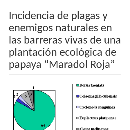
Incidencia de plagas y
enemigos naturales en
las barreras vivas de una
plantación ecológica de
papaya “Maradol Roja”
Barra
lateral
del
artículo