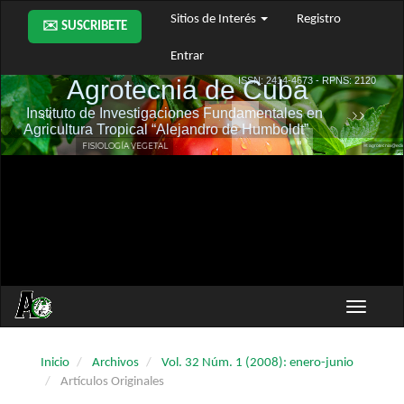
Navegación
Sitios de Interés
Registro
✉️ SUSCRIBETE
principal
Contenido
Entrar
principal
Barra
lateral
Toggle
navigati
Inicio
Archivos
Vol. 32 Núm. 1 (2008): enero-junio
Artículos Originales