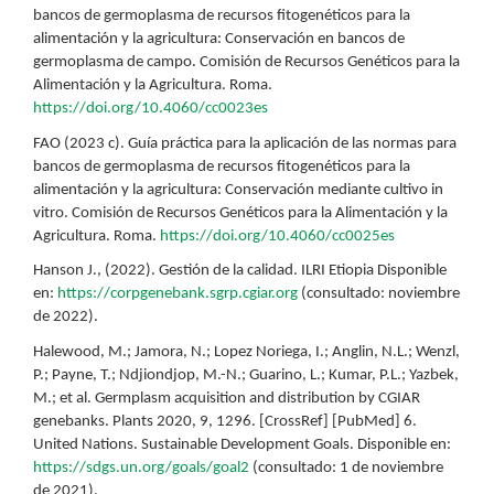
bancos de germoplasma de recursos fitogenéticos para la
alimentación y la agricultura: Conservación en bancos de
germoplasma de campo. Comisión de Recursos Genéticos para la
Alimentación y la Agricultura. Roma.
https://doi.org/10.4060/cc0023es
FAO (2023 c). Guía práctica para la aplicación de las normas para
bancos de germoplasma de recursos fitogenéticos para la
alimentación y la agricultura: Conservación mediante cultivo in
vitro. Comisión de Recursos Genéticos para la Alimentación y la
Agricultura. Roma.
https://doi.org/10.4060/cc0025es
Hanson J., (2022). Gestión de la calidad. ILRI Etiopia Disponible
en:
https://corpgenebank.sgrp.cgiar.org
(consultado: noviembre
de 2022).
Halewood, M.; Jamora, N.; Lopez Noriega, I.; Anglin, N.L.; Wenzl,
P.; Payne, T.; Ndjiondjop, M.-N.; Guarino, L.; Kumar, P.L.; Yazbek,
M.; et al. Germplasm acquisition and distribution by CGIAR
genebanks. Plants 2020, 9, 1296. [CrossRef] [PubMed] 6.
United Nations. Sustainable Development Goals. Disponible en:
https://sdgs.un.org/goals/goal2
(consultado: 1 de noviembre
de 2021).