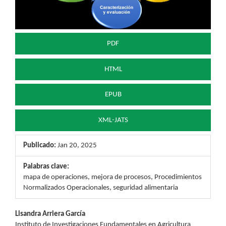
PDF
HTML
EPUB
XML-JATS
Publicado:
Jan 20, 2025
Palabras clave:
mapa de operaciones, mejora de procesos, Procedimientos
Normalizados Operacionales, seguridad alimentaria
Contenido
Lisandra Arriera García
Instituto de Investigaciones Fundamentales en Agricultura