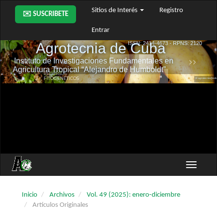
Navegación
Sitios de Interés
Registro
✉️ SUSCRIBETE
principal
Contenido
Entrar
principal
Barra
lateral
Toggle
navigati
Inicio
Archivos
Vol. 49 (2025): enero-diciembre
Artículos Originales