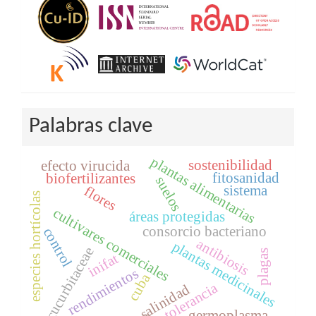
Palabras clave
plantas alimentarias
sostenibilidad
efecto virucida
fitosanidad
biofertilizantes
suelos
sistema
flores
especies hortícolas
cultivares comerciales
áreas protegidas
consorcio bacteriano
control
antibiosis
plantas medicinales
cucurbitaceae
plagas
inifat
rendimientos
cuba
tolerancia
salinidad
germoplasma