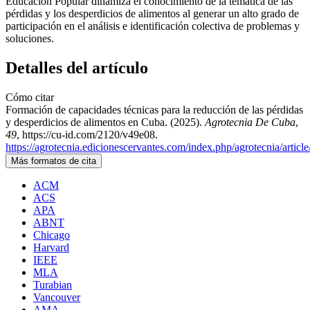
Educación Popular dinamiza el conocimiento de la temática de las
pérdidas y los desperdicios de alimentos al generar un alto grado de
participación en el análisis e identificación colectiva de problemas y
soluciones.
Detalles del artículo
Cómo citar
Formación de capacidades técnicas para la reducción de las pérdidas
y desperdicios de alimentos en Cuba. (2025).
Agrotecnia De Cuba
,
49
, https://cu-id.com/2120/v49e08.
https://agrotecnia.edicionescervantes.com/index.php/agrotecnia/articl
Más formatos de cita
ACM
ACS
APA
ABNT
Chicago
Harvard
IEEE
MLA
Turabian
Vancouver
AMA