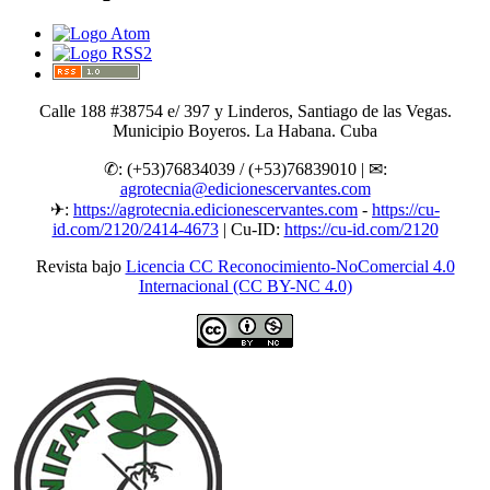
Calle 188 #38754 e/ 397 y Linderos, Santiago de las Vegas.
Municipio Boyeros. La Habana. Cuba
✆: (+53)76834039 / (+53)76839010 | ✉:
agrotecnia@edicionescervantes.com
✈:
https://agrotecnia.edicionescervantes.com
-
https://cu-
id.com/2120/2414-4673
| Cu-ID:
https://cu-id.com/2120
Revista bajo
Licencia CC Reconocimiento-NoComercial 4.0
Internacional (CC BY-NC 4.0)