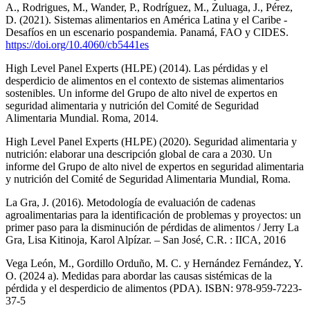
A., Rodrigues, M., Wander, P., Rodríguez, M., Zuluaga, J., Pérez,
D. (2021). Sistemas alimentarios en América Latina y el Caribe -
Desafíos en un escenario pospandemia. Panamá, FAO y CIDES.
https://doi.org/10.4060/cb5441es
High Level Panel Experts (HLPE) (2014). Las pérdidas y el
desperdicio de alimentos en el contexto de sistemas alimentarios
sostenibles. Un informe del Grupo de alto nivel de expertos en
seguridad alimentaria y nutrición del Comité de Seguridad
Alimentaria Mundial. Roma, 2014.
High Level Panel Experts (HLPE) (2020). Seguridad alimentaria y
nutrición: elaborar una descripción global de cara a 2030. Un
informe del Grupo de alto nivel de expertos en seguridad alimentaria
y nutrición del Comité de Seguridad Alimentaria Mundial, Roma.
La Gra, J. (2016). Metodología de evaluación de cadenas
agroalimentarias para la identificación de problemas y proyectos: un
primer paso para la disminución de pérdidas de alimentos / Jerry La
Gra, Lisa Kitinoja, Karol Alpízar. – San José, C.R. : IICA, 2016
Vega León, M., Gordillo Orduño, M. C. y Hernández Fernández, Y.
O. (2024 a). Medidas para abordar las causas sistémicas de la
pérdida y el desperdicio de alimentos (PDA). ISBN: 978-959-7223-
37-5