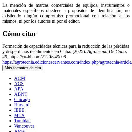
La mención de marcas comerciales de equipos, instrumentos o
materiales específicos obedece a propósitos de identificación, no
existiendo ningún compromiso promocional con relación a los
mismos, ni por los autores ni por el editor.
Cómo citar
Formación de capacidades técnicas para la reducción de las pérdidas
y desperdicios de alimentos en Cuba. (2025).
Agrotecnia De Cuba
,
49
, https://cu-id.com/2120/v49e08.
https://agrotecnia.edicionescervantes.com/index.php/agrotecnia/articl
Más formatos de cita
ACM
ACS
APA
ABNT
Chicago
Harvard
IEEE
MLA
Turabian
Vancouver
AMA