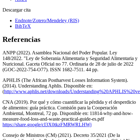
Descargar cita
Endnote/Zotero/Mendeley (RIS)
BibTeX
Referencias
ANPP (2022). Asamblea Nacional del Poder Popular. Ley
148/2022. "Ley de Soberania Alimentaria y Seguridad Alimentaria y
Nuricional. Gaceta Oficial no 77. Ordinaria de 28 de julio de 2022
(GOC-2022-754-O77). ISSN 1682-7511. 44 pp.
APHLIS (The African Postharvest Losses Information System).
(2014). Understanding Aphlis. Disponible en:
(
http://www.aphlis.net/downloads/Understanding%20APHLIS%2
CNA (2019). Por qué y cómo cuantificar la pérdida y el desperdicio
de alimentos: guía práctica. Comisión para la Cooperación
Ambiental, Montreal, 72 pp. Disponible en: 11814-why-and-how-
measure-food-loss-and-waste-practical-guide-es.pdf
https://share.google/cI3X0tkzFMRWRLHWj
Consejo de Ministros (CM) (2021). Decreto 35/2021 (De la