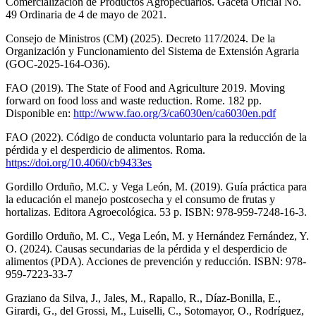
Comercialización de Productos Agropecuarios. Gaceta Oficial No.
49 Ordinaria de 4 de mayo de 2021.
Consejo de Ministros (CM) (2025). Decreto 117/2024. De la
Organización y Funcionamiento del Sistema de Extensión Agraria
(GOC-2025-164-O36).
FAO (2019). The State of Food and Agriculture 2019. Moving
forward on food loss and waste reduction. Rome. 182 pp.
Disponible en:
http://www.fao.org/3/ca6030en/ca6030en.pdf
FAO (2022). Código de conducta voluntario para la reducción de la
pérdida y el desperdicio de alimentos. Roma.
https://doi.org/10.4060/cb9433es
Gordillo Orduño, M.C. y Vega León, M. (2019). Guía práctica para
la educación el manejo postcosecha y el consumo de frutas y
hortalizas. Editora Agroecológica. 53 p. ISBN: 978-959-7248-16-3.
Gordillo Orduño, M. C., Vega León, M. y Hernández Fernández, Y.
O. (2024). Causas secundarias de la pérdida y el desperdicio de
alimentos (PDA). Acciones de prevención y reducción. ISBN: 978-
959-7223-33-7
Graziano da Silva, J., Jales, M., Rapallo, R., Díaz-Bonilla, E.,
Girardi, G., del Grossi, M., Luiselli, C., Sotomayor, O., Rodríguez,