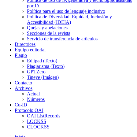
Política de uso de IA generativa y tecnologías asistidas
por IA
Política para el uso de lenguaje inclusivo
Política de Diversidad, Equidad, Inclusión y
Accesibilidad (IDEIA)
Quejas y apelaciones
Secciones de la revista
Servicio de transferencia de artículos
Directrices
Equipo editorial
Plagio
Editpad (Texto)
Plagiarisma (Texto)
GPTZero
Tineye (Imágen)
Contacto
Archivos
Actual
Números
Cu-ID
Protocolo OAI
OAI ListRecords
LOCKSS
CLOCKSS