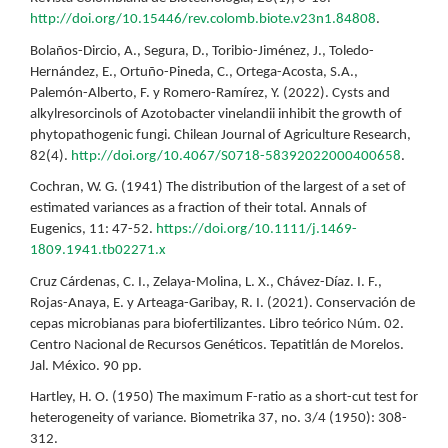
http://doi.org/10.15446/rev.colomb.biote.v23n1.84808
.
Bolaños-Dircio, A., Segura, D., Toribio-Jiménez, J., Toledo-
Hernández, E., Ortuño-Pineda, C., Ortega-Acosta, S.A.,
Palemón-Alberto, F. y Romero-Ramírez, Y. (2022). Cysts and
alkylresorcinols of Azotobacter vinelandii inhibit the growth of
phytopathogenic fungi. Chilean Journal of Agriculture Research,
82(4).
http://doi.org/10.4067/S0718-58392022000400658
.
Cochran, W. G. (1941) The distribution of the largest of a set of
estimated variances as a fraction of their total. Annals of
Eugenics, 11: 47-52.
https://doi.org/10.1111/j.1469-
1809.1941.tb02271.x
Cruz Cárdenas, C. I., Zelaya-Molina, L. X., Chávez-Díaz. I. F.,
Rojas-Anaya, E. y Arteaga-Garibay, R. I. (2021). Conservación de
cepas microbianas para biofertilizantes. Libro teórico Núm. 02.
Centro Nacional de Recursos Genéticos. Tepatitlán de Morelos.
Jal. México. 90 pp.
Hartley, H. O. (1950) The maximum F-ratio as a short-cut test for
heterogeneity of variance. Biometrika 37, no. 3/4 (1950): 308-
312.