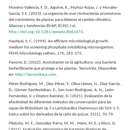
Moreno-Valencia, F. D., Aguirre, K., Muñoz-Rojas, J. y Morales-
García, Y. E. (2023). La urgencia de usar rizobacterias promotoras
del crecimiento de plantas para detener el cambio climático.
Alianzas y tendencias BUAP, 8(30): i-xi.
http://doi.org/10.5281/zenodo.8062473
.
Nautiyal, S. C. (1999). An efficient microbiological growth
medium for screening phosphate solubilizing microorganism.
FEMS Microbiology Letters, 170, 265-275.
Pavone, D. (2022). Azotobacter en la agricultura: una bacteria
biofertilizante que protege a las plantas. TecnoVita. Disponible
en:
http://tecnovitaca.com
.
Pérez-Rodríguez, M., Díaz-Pérez, Y., Oliva-Llanes, N., Díaz-García,
D., Gómez-Santiesteban, E., San Juan-Rodríguez, A. N., León-
Fernández, V. y Dopico-Ramírez, D. (2021). Evaluación de la
efectividad de diferentes métodos de conservación para las
cepas de Rhizobium sp 3 y Lactobacillus rhamnosus LB/103-1-5.
Icidca sobre los derivados de la caña de azúcar, 55(1), 70-79.
Pilatuña, M. F., González-Parra, M. M., Mero, M. E. y Risco, D.
(2021). Evaluación agronómica de bacterias fijadoras de