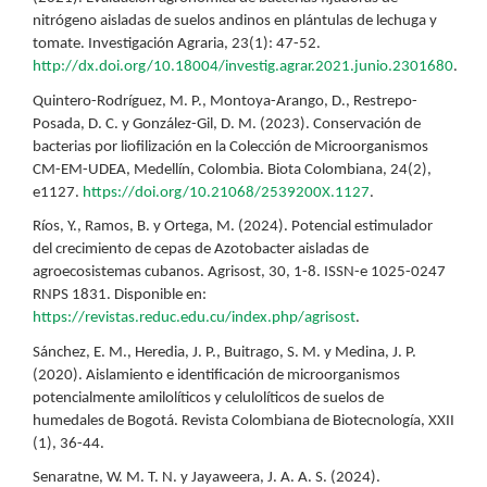
nitrógeno aisladas de suelos andinos en plántulas de lechuga y
tomate. Investigación Agraria, 23(1): 47-52.
http://dx.doi.org/10.18004/investig.agrar.2021.junio.2301680
.
Quintero-Rodríguez, M. P., Montoya-Arango, D., Restrepo-
Posada, D. C. y González-Gil, D. M. (2023). Conservación de
bacterias por liofilización en la Colección de Microorganismos
CM-EM-UDEA, Medellín, Colombia. Biota Colombiana, 24(2),
e1127.
https://doi.org/10.21068/2539200X.1127
.
Ríos, Y., Ramos, B. y Ortega, M. (2024). Potencial estimulador
del crecimiento de cepas de Azotobacter aisladas de
agroecosistemas cubanos. Agrisost, 30, 1-8. ISSN-e 1025-0247
RNPS 1831. Disponible en:
https://revistas.reduc.edu.cu/index.php/agrisost
.
Sánchez, E. M., Heredia, J. P., Buitrago, S. M. y Medina, J. P.
(2020). Aislamiento e identificación de microorganismos
potencialmente amilolíticos y celulolíticos de suelos de
humedales de Bogotá. Revista Colombiana de Biotecnología, XXII
(1), 36-44.
Senaratne, W. M. T. N. y Jayaweera, J. A. A. S. (2024).