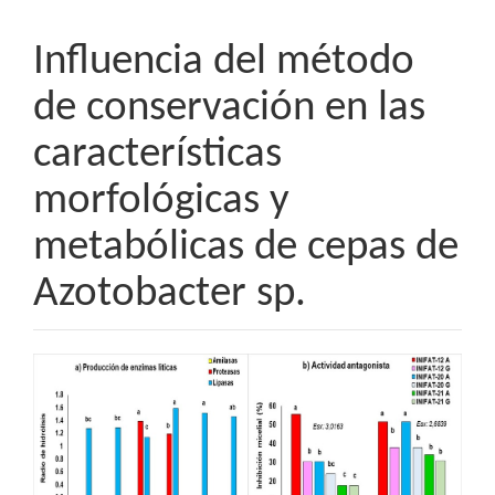
Influencia del método
de conservación en las
características
morfológicas y
metabólicas de cepas de
Azotobacter sp.
Barra
lateral
del
artículo