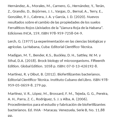
Hernández, A., Morales, M., Carnero, G., Hernández, Y., Terán,
Z., Grandio, D., Bojórnes, J. I., Vargas, D., Bernal, A., Terry, E.,
González, P. J., Cabrera, J. A. y García, J. D. (2020). Nuevos
resultados sobre el cambio de las propiedades de los suelos
Ferralíticos Rojos Lixiviados de la “Llanura Roja de la Habana”.
Ediciones INCA, 159, ISBN 978-959-7258-04-9.
Lerch, G. (1977) La experimentación en las ciencias biológicas y
agrícolas. La Habana, Cuba: Editorial Científico-Técnica.
Madigan, M. T., Bender, K.S., Buckley, D. H., Sattley, W. M. y
Sthal, D.A. (2018). Brock biology of microorganisms. Fifteenth
Edition. Global Edition. 1058 p. ISBN: 07-0-13-426192-8.
Martínez, R. y Dibut, B. (2012). Biofertilizantes bacterianos.
Editorial Científico-Técnica. Instituto Cubano del Libro. ISBN 978-
959-05-0659-8. 279 pp.
Martínez, V. R., López, M., Brossard, F. M., Tejeda, G. G., Pereira,
A. H., Parra, Z. C., Rodríguez, S. J. y Alba, A. (2006).
Procedimientos para el estudio y fabricación de biofertilizantes
bacterianos. Ed. INIA - Maracay. Venezuela, Serie B, No. 11,88
pp.