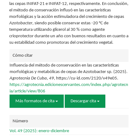
las cepas INIFAT-21 e INIFAT-12, respectivamente. En conclusión,
el método de conservación influyó en las características
morfológicas y la acción estimuladora del crecimiento de cepas
Azotobacter
, siendo posible conservar estas -20 °C de
temperatura utilizando glicerol al 30 % como agente
crioprotector durante un año con buenos resultados en cuanto a
su estabilidad como promotoras del crecimiento vegetal.
Detalles
Cómo citar
del
Influencia del método de conservación en las características
morfológicas y metabólicas de cepas de Azotobacter sp. (2025).
artículo
Agrotecnia De Cuba
,
49
, https://cu-id.com/2120/v49e05.
https://agrotecnia.edicionescervantes.com/index.php/agrotecn
ia/article/view/806
Más formatos de cita
Descargar cita
Número
Vol. 49 (2025): enero-diciembre