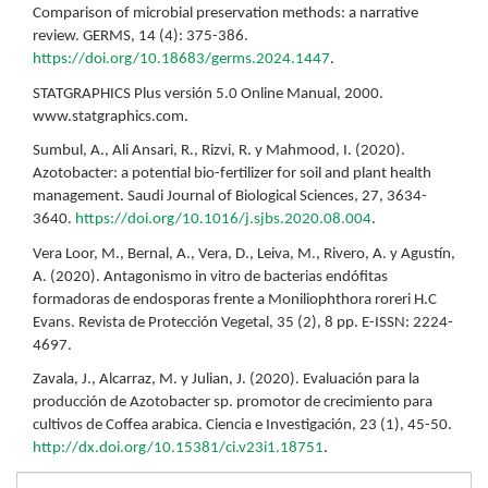
Comparison of microbial preservation methods: a narrative
review. GERMS, 14 (4): 375-386.
https://doi.org/10.18683/germs.2024.1447
.
STATGRAPHICS Plus versión 5.0 Online Manual, 2000.
www.statgraphics.com.
Sumbul, A., Ali Ansari, R., Rizvi, R. y Mahmood, I. (2020).
Azotobacter: a potential bio-fertilizer for soil and plant health
management. Saudi Journal of Biological Sciences, 27, 3634-
3640.
https://doi.org/10.1016/j.sjbs.2020.08.004
.
Vera Loor, M., Bernal, A., Vera, D., Leiva, M., Rivero, A. y Agustín,
A. (2020). Antagonismo in vitro de bacterias endófitas
formadoras de endosporas frente a Moniliophthora roreri H.C
Evans. Revista de Protección Vegetal, 35 (2), 8 pp. E-ISSN: 2224-
4697.
Zavala, J., Alcarraz, M. y Julian, J. (2020). Evaluación para la
producción de Azotobacter sp. promotor de crecimiento para
cultivos de Coffea arabica. Ciencia e Investigación, 23 (1), 45-50.
http://dx.doi.org/10.15381/ci.v23i1.18751
.