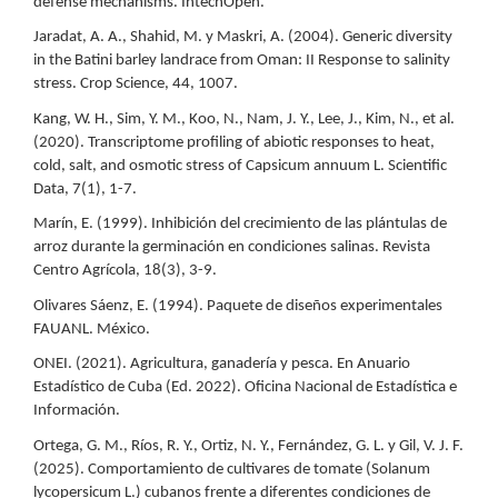
defense mechanisms. IntechOpen.
Jaradat, A. A., Shahid, M. y Maskri, A. (2004). Generic diversity
in the Batini barley landrace from Oman: II Response to salinity
stress. Crop Science, 44, 1007.
Kang, W. H., Sim, Y. M., Koo, N., Nam, J. Y., Lee, J., Kim, N., et al.
(2020). Transcriptome profiling of abiotic responses to heat,
cold, salt, and osmotic stress of Capsicum annuum L. Scientific
Data, 7(1), 1-7.
Marín, E. (1999). Inhibición del crecimiento de las plántulas de
arroz durante la germinación en condiciones salinas. Revista
Centro Agrícola, 18(3), 3-9.
Olivares Sáenz, E. (1994). Paquete de diseños experimentales
FAUANL. México.
ONEI. (2021). Agricultura, ganadería y pesca. En Anuario
Estadístico de Cuba (Ed. 2022). Oficina Nacional de Estadística e
Información.
Ortega, G. M., Ríos, R. Y., Ortiz, N. Y., Fernández, G. L. y Gil, V. J. F.
(2025). Comportamiento de cultivares de tomate (Solanum
lycopersicum L.) cubanos frente a diferentes condiciones de