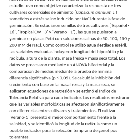
estudio tuvo como objetivo caracterizar la respuesta de tres
cultivares comerciales de pimiento (
Capsicum annuum
L.)
sometidos a estrés salino inducido por NaCl durante la fase de
germinación. Se estudiaron semillas de tres cultivares (´Español -
16´, ´Tropical CW - 3´ y ´Verano - 1´), las que se pusieron a
germinar en placas Petri con soluciones salinas de 50, 100, 150 y
200 mM de NaCl. Como control se utilizó agua destilada estéril.
Las variables evaluadas incluyeron longitud del hipocótilo y la
radícula, altura de la planta, masa fresca y masa seca total. Los
datos se procesaron mediante un ANOVA bifactorial y la
comparación de medias mediante la prueba de mínima
diferencia significativa (p ≤ 0,05). Se calculó la inhibición del
crecimiento con base en la masa fresca y la masa seca, se
aplicaron ecuaciones de regresión y se estimó el Índice de
Tolerancia Relativa para cada indicador. Los resultados mostraron
que las variables morfológicas se afectaron significativamente,
con diferencias entre cultivares y tratamientos. El cultivar
´Verano-1´ presentó el mejor comportamiento frente a la
salinidad, y se identificó la longitud de la radícula como un
posible indicador para la selección temprana de genotipos
tolerantes.