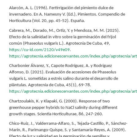
Alarcón, A. L. (1996). Fertirrigación del pimiento dulce de
invernadero. En A. Namesny V. (Ed.), Pimientos. Compendio de
Horticultura (Vol. 20, pp. 45-52). España.
Cabrera, M., Dorado, M., Ortiz, Y. y Mendoza, M. M. (2025).
Efecto de la salinidad in vitro sobre la germinación del frijol
común (Phaseolus vulgaris L.). Agrotecnia De Cuba, 49,
https://cu-id.com/2120/v49e09
.
https://agrotecnia.edicionescervantes.com/index.php/agrotecnia/ar
Charbonier Álvarez, Y., Capote Rodríguez, A. y Rodríguez
Alfonso, D. (2021). Evaluación de accesiones de Phaseolus
vulgaris L. sometidas a estrés salino durante el desarrollo de
plántulas. Agrotecnia de Cuba, 45(1), 69-78.
https://agrotecnia.edicionescervantes.com/index.php/agrotecnia/art
Chartzoulakis, K. y Klapaki, G. (2000). Response of two
greenhouse pepper hybrids to NaCl salinity during different
growth stages. Scientia Horticulturae, 86, 247-260.
Chico-Ruíz, J., Valderrama-Alfaro, S., Tejada-Castillo, P., Sánchez-
Marín, R., Parimango-Quispe, S. y Santamaría-Reyes, A. (2009).
Efecto de luz y salinidad en la germinación de semillas y