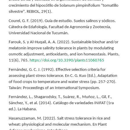
crecimiento del hipocótilo de Solanum pimpinifolium "tomatillo
silvestre". REBIOL, 29(1).
Courel, G. F. (2019). Guía de estudio. Suelos salinos y sódicos.
Cátedra de Edafología, Facultad de Agronomía y Zootecnia,
Universidad Nacional de Tucumán.
Farouk, S. y Al-Huqail, A. A. (2022). Sustainable biochar and/or
melatonin improve salinity tolerance in plants by modulating
osmotic adjustment, antioxidants, and ion homeostasis. Plants,
11(6), 765.
https://doi.org/10.3390/plants11060765
Fernández, G. C. J. (1992). Effective selection criteria for
assessing plant stress tolerance. En C. G. Kuo (Ed.), Adaptation
of food crops to temperature and water stress (pp. 257-270).
Taiwán: Proceedings of an International Symposium.
Fernández, L., Shagarodsky, T., Suárez, R., Muñoz, L., Gil, F.,
Sánchez, Y., et al. (2014). Catálogo de variedades INIFAT (1ra
ed.). La Habana.
Hasanuzzaman, M. (2022). Salt stress tolerance in rice and
wheat: physiological and molecular mechanism. En Plant