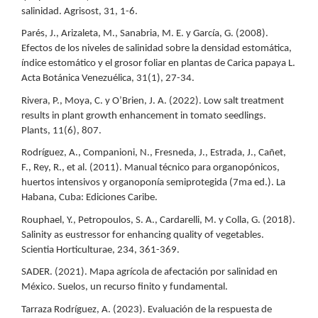
salinidad. Agrisost, 31, 1-6.
Parés, J., Arizaleta, M., Sanabria, M. E. y García, G. (2008).
Efectos de los niveles de salinidad sobre la densidad estomática,
índice estomático y el grosor foliar en plantas de Carica papaya L.
Acta Botánica Venezuélica, 31(1), 27-34.
Rivera, P., Moya, C. y O’Brien, J. A. (2022). Low salt treatment
results in plant growth enhancement in tomato seedlings.
Plants, 11(6), 807.
Rodríguez, A., Companioni, N., Fresneda, J., Estrada, J., Cañet,
F., Rey, R., et al. (2011). Manual técnico para organopónicos,
huertos intensivos y organoponía semiprotegida (7ma ed.). La
Habana, Cuba: Ediciones Caribe.
Rouphael, Y., Petropoulos, S. A., Cardarelli, M. y Colla, G. (2018).
Salinity as eustressor for enhancing quality of vegetables.
Scientia Horticulturae, 234, 361-369.
SADER. (2021). Mapa agrícola de afectación por salinidad en
México. Suelos, un recurso finito y fundamental.
Tarraza Rodríguez, A. (2023). Evaluación de la respuesta de