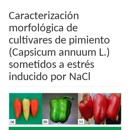
Caracterización
morfológica de
cultivares de pimiento
(Capsicum annuum L.)
sometidos a estrés
inducido por NaCl
Barra
lateral
del
artículo